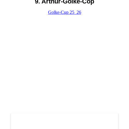
9. Arthur-Golke-Cop
Golke-Cup 25_26
image0
image1
image2
image3