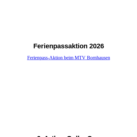
410A7469
410A7551
410A7683
Ferienpassaktion 2026
Ferienpass-Aktion beim MTV Bornhausen
IMG_6035
IMG_6040
IMG_6011
IMG_6020
IMG_6022