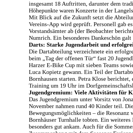
insgesamt 18 Auftritten, darunter dem trad
Höhepunkte waren Konzerte in der Langels
Mit Blick auf die Zukunft setzt die Abteil
Vereins-App wird geprüft. Personell gab e
Vorstandsämter ab (der Beobachter berichte
Numrich. Ein besonderes Dankeschön galt Ul
Darts: Starke Jugendarbeit und erfolgre
Die Dartabteilung verzeichnete ein erfolgr
beim „Tag der offenen Tür“ fast 20 Jugend
Harzer E‑Bike Cup mit sieben Teams sowie
Luca Kopietz gewann. Ein Teil der Dartabt
Bornhausen starten. Petra Klose berichtet,
Training um 19 Uhr im Dorfgemeinschaftsh
Jugendgremium: Viele Aktivitäten für K
Das Jugendgremium unter Vorsitz von Jona 
November nahmen rund 40 Kinder teil. Die 
Bewegungsmöglichkeiten – die Resonanz wa
Bornhäuser Turnhalle tobten. Ein weiteres
besonders gut ankam. Auch für die Sommerf