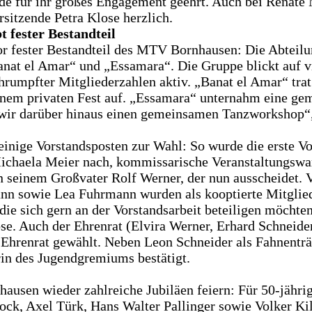
rde für ihr großes Engagement geehrt. Auch bei Renate 
rsitzende Petra Klose herzlich.
t fester Bestandteil
or fester Bestandteil des MTV Bornhausen: Die Abteilu
nat el Amar“ und „Essamara“. Die Gruppe blickt auf vie
chrumpfter Mitgliederzahlen aktiv. „Banat el Amar“ tra
einem privaten Fest auf. „Essamara“ unternahm eine g
wir darüber hinaus einen gemeinsamen Tanzworkshop“, 
inige Vorstandsposten zur Wahl: So wurde die erste Vor
 Michaela Meier nach, kommissarische Veranstaltungsw
seinem Großvater Rolf Werner, der nun ausscheidet. 
n sowie Lea Fuhrmann wurden als kooptierte Mitglied
e sich gern an der Vorstandsarbeit beteiligen möchten
ose. Auch der Ehrenrat (Elvira Werner, Erhard Schneide
 Ehrenrat gewählt. Neben Leon Schneider als Fahnenträg
in des Jugendgremiums bestätigt.
ausen wieder zahlreiche Jubiläen feiern: Für 50-jähr
k, Axel Türk, Hans Walter Pallinger sowie Volker Kilia