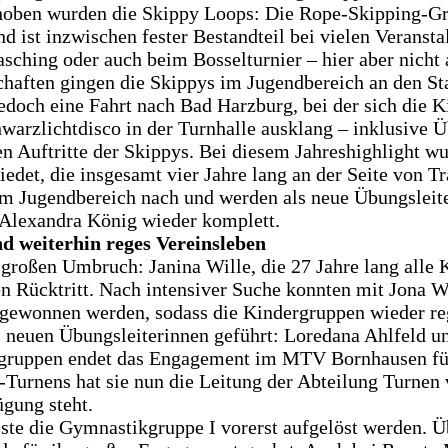
ehoben wurden die Skippy Loops: Die Rope-Skipping-Gr
nd ist inzwischen fester Bestandteil bei vielen Veran
asching oder auch beim Bosselturnier – hier aber nich
haften gingen die Skippys im Jugendbereich an den Star
jedoch eine Fahrt nach Bad Harzburg, bei der sich di
warzlichtdisco in der Turnhalle ausklang – inklusive 
en Auftritte der Skippys. Bei diesem Jahreshighlight w
det, die insgesamt vier Jahre lang an der Seite von Tr
m Jugendbereich nach und werden als neue Übungsleite
Alexandra König wieder komplett.
 weiterhin reges Vereinsleben
großen Umbruch: Janina Wille, die 27 Jahre lang alle 
en Rücktritt. Nach intensiver Suche konnten mit Jona 
ewonnen werden, sodass die Kindergruppen wieder reg
 neuen Übungsleiterinnen geführt: Loredana Ahlfeld un
ngruppen endet das Engagement im MTV Bornhausen für 
ind-Turnens hat sie nun die Leitung der Abteilung Turn
ügung steht.
e die Gymnastikgruppe I vorerst aufgelöst werden. Üb