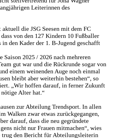
cht stellvertretend für Jona Wagner
langjährigen Leiterinnen des
et aktuell die JSG Seesen mit dem FC
 dass von den 127 Kindern 10 Fußballer
 in den Kader der 1. B-Jugend geschafft
e Saison 2025 / 2026 nach mehreren
Team gut war und die Rückrunde sogar von
n und einem weinenden Auge noch einmal
en bleibt aber weiterhin bestehen“, so
rt. „Wir hoffen darauf, in ferner Zukunft
ötige Alter hat.“
usen zur Abteilung Trendsport. In allen
 beim Walken zwar etwas zurückgegangen,
er darauf, dass die neu gegründete
gens nicht nur Frauen mitmachen“, wies
rug den Bericht für Abteilungsleiterin