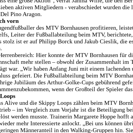
eine große Aktion“, verrät Janina Wille, die den Beri
ieben aktiven Mitgliedern - verabschiedet wurden die 
Del Pino Aragon.
ch vorn
Jugendfußballer des MTV Bornhausen profitieren, leist
fs, Leiter der Fußballabteilung beim MTV, berichtete,
z ist er auf Philipp Borck und Jakub Cieslik, die es
.
Herrenbereich: Hier konnte der MTV Bornhausen für di
annschaft mehr stellen – obwohl der Zusammenhalt im 
eprägt war. „Wir haben Anfang Juni mit einem lachende
uss gefeiert. Die Fußballabteilung beim MTV Bornhaus
ährige Jubiläum des Arthur-Golke-Cups gebührend gefeie
ammenzubekommen, wenn der Großteil der Spieler das n
 Loops
ms Alive und die Skippy Loops zählen beim MTV Bornha
etrieb – im Vergleich zum Vorjahr ist die Beteiligung
öst werden musste. Trainerin Margarete Hoppe hofft ab
der mehr Interessierte anlockt. „Bei uns können übri
ingen Männeranteil in den Walking-Gruppen hin. Sie t