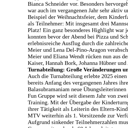
Bianca Schneider vor. Besonders hervorg
war auch im vergangenen Jahr sehr aktiv u
Beispiel der Weihnachtsfeier, dem Kinderf
als Teilnehmer: Mit insgesamt drei Mannsc
Platz! Ein ganz besonderes Highlight war 
konnten bevor der Abend bei Pizza und Sch
erlebnisreiche Ausflug durch die zahlreich
Meier und Lena Del-Pino-Aragon verabschie
Meier und Eliana Wendt rücken nun aus de
Kaiser, Hannah Bork, Johanna Hübner und 
Turnabteilung: Große Veränderungen und
Auch die Turnabteilung erlebte 2025 einen 
bereits Anfang des vergangenen Jahres ihr
Balasubramaniam neue Übungsleiterinnen g
Fun Gruppe wird seit diesem Jahr von zwei
Training. Mit der Übergabe der Kindertur
ihrer Tätigkeit als Leiterin des Eltern-K
MTV weiterhin als 1. Vorsitzende zur Verf
Aufgrund sinkender Teilnehmerzahlen musst