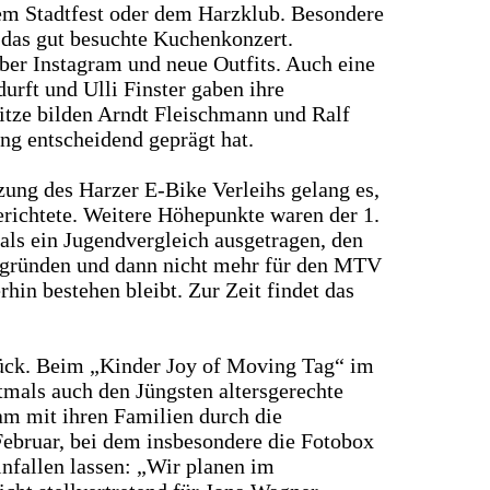
 dem Stadtfest oder dem Harzklub. Besondere
das gut besuchte Kuchenkonzert.
über Instagram und neue Outfits. Auch eine
rft und Ulli Finster gaben ihre
pitze bilden Arndt Fleischmann und Ralf
ang entscheidend geprägt hat.
zung des Harzer E‑Bike Verleihs gelang es,
erichtete. Weitere Höhepunkte waren der 1.
ls ein Jugendvergleich ausgetragen, den
in gründen und dann nicht mehr für den MTV
hin bestehen bleibt. Zur Zeit findet das
urück. Beim „Kinder Joy of Moving Tag“ im
mals auch den Jüngsten altersgerechte
m mit ihren Familien durch die
Februar, bei dem insbesondere die Fotobox
nfallen lassen: „Wir planen im