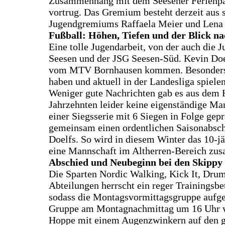
Zusammenhang mit dem Seesener Ferienpass 
vortrug. Das Gremium besteht derzeit aus s
Jugendgremiums Raffaela Meier und Lena 
Fußball: Höhen, Tiefen und der Blick na
Eine tolle Jugendarbeit, von der auch die 
Seesen und der JSG Seesen-Süd. Kevin Doel
vom MTV Bornhausen kommen. Besonders stol
haben und aktuell in der Landesliga spielen
Weniger gute Nachrichten gab es aus dem 
Jahrzehnten leider keine eigenständige M
einer Siegsserie mit 6 Siegen in Folge g
gemeinsam einen ordentlichen Saisonabschl
Doelfs. So wird in diesem Winter das 10-j
eine Mannschaft im Altherren-Bereich zus
Abschied und Neubeginn bei den Skippy
Die Sparten Nordic Walking, Kick It, Dru
Abteilungen herrscht ein reger Trainingsb
sodass die Montagsvormittagsgruppe aufgel
Gruppe am Montagnachmittag um 16 Uhr wie
Hoppe mit einem Augenzwinkern auf den ger