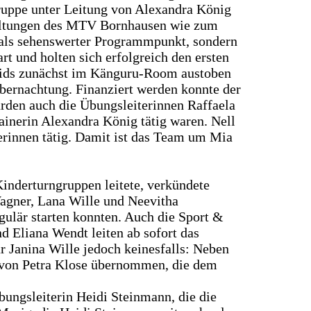
uppe unter Leitung von Alexandra König
staltungen des MTV Bornhausen wie zum
t als sehenswerter Programmpunkt, sondern
t und holten sich erfolgreich den ersten
e Kids zunächst im Känguru-Room austoben
Übernachtung. Finanziert werden konnte der
urden auch die Übungsleiterinnen Raffaela
ainerin Alexandra König tätig waren. Nell
rinnen tätig. Damit ist das Team um Mia
Kinderturngruppen leitete, verkündete
Wagner, Lana Wille und Neevitha
ulär starten konnten. Auch die Sport &
d Eliana Wendt leiten ab sofort das
Janina Wille jedoch keinesfalls: Neben
en von Petra Klose übernommen, die dem
ungsleiterin Heidi Steinmann, die die