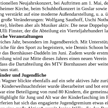
itionellen Neujahrskonzert, bei Auftritten am 1. Mai,
heimer Kirche, beim Schuhhofkonzert in Goslar sowie 
ung verstärkt auf eine moderne Außendarstellung, u. a. 
s große Veränderungen: Wolfgang Sauthoff, Uschi Nothdu
te), bleiben aber als Musiker aktiv. Die neue Doppels
li Finster, der die Abteilung ein Vierteljahrhundert l
iche Veranstaltungen
eiches Jahr, besonders im Jugendbereich. Mit Unterstüt
liche für den Sport zu begeistern, wie Dennis Schoon b
 das Bornhäuser-Daddeln im Juni. Zudem wurde erstma
eilung wird zur Mitte dieses Jahres einen neuen Vere
 dass die Dartabteilung des MTV Bornhausen aber weiter
aus statt.
inder und Jugendliche
Wagner blickte ebenfalls auf ein sehr aktives Jahr z
Kinderweihnachtsfeier wurde überarbeitet und bot erst
r eine Beteiligung von rund 80 Kindern, die gemeinsa
 Highlight für Jung und Alt war der Kinderfasching im 
erien hat sich das engagierte Jugendgremium etwas ei