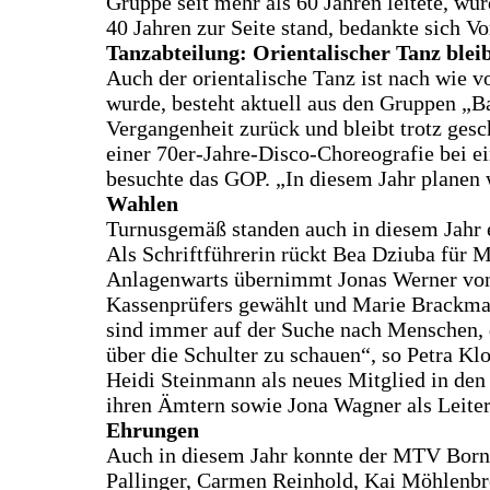
Gruppe seit mehr als 60 Jahren leitete, wu
40 Jahren zur Seite stand, bedankte sich Vo
Tanzabteilung: Orientalischer Tanz bleib
Auch der orientalische Tanz ist nach wie v
wurde, besteht aktuell aus den Gruppen „Ba
Vergangenheit zurück und bleibt trotz ges
einer 70er‑Jahre‑Disco‑Choreografie bei 
besuchte das GOP. „In diesem Jahr planen 
Wahlen
Turnusgemäß standen auch in diesem Jahr e
Als Schriftführerin rückt Bea Dziuba für
Anlagenwarts übernimmt Jonas Werner von 
Kassenprüfers gewählt und Marie Brackman
sind immer auf der Suche nach Menschen, di
über die Schulter zu schauen“, so Petra Kl
Heidi Steinmann als neues Mitglied in den
ihren Ämtern sowie Jona Wagner als Leiter
Ehrungen
Auch in diesem Jahr konnte der MTV Bornh
Pallinger, Carmen Reinhold, Kai Möhlenbroc