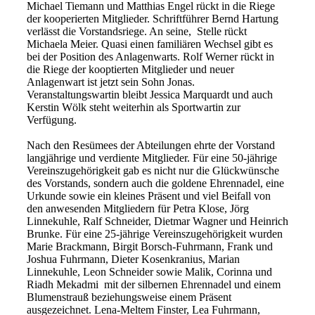
Michael Tiemann und Matthias Engel rückt in die Riege
der kooperierten Mitglieder. Schriftführer Bernd Hartung
verlässt die Vorstandsriege. An seine, Stelle rückt
Michaela Meier. Quasi einen familiären Wechsel gibt es
bei der Position des Anlagenwarts. Rolf Werner rückt in
die Riege der kooptierten Mitglieder und neuer
Anlagenwart ist jetzt sein Sohn Jonas.
Veranstaltungswartin bleibt Jessica Marquardt und auch
Kerstin Wölk steht weiterhin als Sportwartin zur
Verfügung.
Nach den Resümees der Abteilungen ehrte der Vorstand
langjährige und verdiente Mitglieder. Für eine 50-jährige
Vereinszugehörigkeit gab es nicht nur die Glückwünsche
des Vorstands, sondern auch die goldene Ehrennadel, eine
Urkunde sowie ein kleines Präsent und viel Beifall von
den anwesenden Mitgliedern für Petra Klose, Jörg
Linnekuhle, Ralf Schneider, Dietmar Wagner und Heinrich
Brunke. Für eine 25-jährige Vereinszugehörigkeit wurden
Marie Brackmann, Birgit Borsch-Fuhrmann, Frank und
Joshua Fuhrmann, Dieter Kosenkranius, Marian
Linnekuhle, Leon Schneider sowie Malik, Corinna und
Riadh Mekadmi mit der silbernen Ehrennadel und einem
Blumenstrauß beziehungsweise einem Präsent
ausgezeichnet. Lena-Meltem Finster, Lea Fuhrmann,