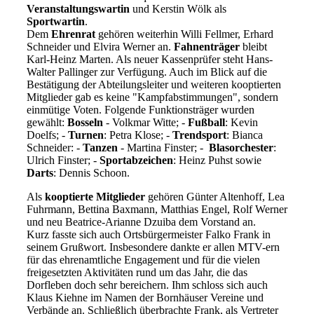
Veranstaltungswartin
und Kerstin Wölk als
Sportwartin
.
Dem
Ehrenrat
gehören weiterhin Willi Fellmer, Erhard
Schneider und Elvira Werner an.
Fahnenträger
bleibt
Karl-Heinz Marten. Als neuer Kassenprüfer steht Hans-
Walter Pallinger zur Verfügung. Auch im Blick auf die
Bestätigung der Abteilungsleiter und weiteren kooptierten
Mitglieder gab es keine "Kampfabstimmungen", sondern
einmütige Voten. Folgende Funktionsträger wurden
gewählt:
Bosseln
- Volkmar Witte; -
Fußball
: Kevin
Doelfs; -
Turnen
: Petra Klose; -
Trendsport
: Bianca
Schneider: -
Tanzen
- Martina Finster; -
Blasorchester
:
Ulrich Finster; -
Sportabzeichen
: Heinz Puhst sowie
Darts
: Dennis Schoon.
Als
kooptierte Mitglieder
gehören Günter Altenhoff, Lea
Fuhrmann, Bettina Baxmann, Matthias Engel, Rolf Werner
und neu Beatrice-Arianne Dzuiba dem Vorstand an.
Kurz fasste sich auch Ortsbürgermeister Falko Frank in
seinem Grußwort. Insbesondere dankte er allen MTV-ern
für das ehrenamtliche Engagement und für die vielen
freigesetzten Aktivitäten rund um das Jahr, die das
Dorfleben doch sehr bereichern. Ihm schloss sich auch
Klaus Kiehne im Namen der Bornhäuser Vereine und
Verbände an. Schließlich überbrachte Frank, als Vertreter