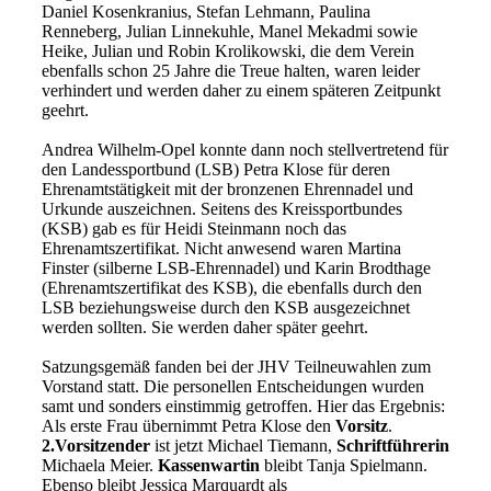
Daniel Kosenkranius, Stefan Lehmann, Paulina
Renneberg, Julian Linnekuhle, Manel Mekadmi sowie
Heike, Julian und Robin Krolikowski, die dem Verein
ebenfalls schon 25 Jahre die Treue halten, waren leider
verhindert und werden daher zu einem späteren Zeitpunkt
geehrt.
Andrea Wilhelm-Opel konnte dann noch stellvertretend für
den Landessportbund (LSB) Petra Klose für deren
Ehrenamtstätigkeit mit der bronzenen Ehrennadel und
Urkunde auszeichnen. Seitens des Kreissportbundes
(KSB) gab es für Heidi Steinmann noch das
Ehrenamtszertifikat. Nicht anwesend waren Martina
Finster (silberne LSB-Ehrennadel) und Karin Brodthage
(Ehrenamtszertifikat des KSB), die ebenfalls durch den
LSB beziehungsweise durch den KSB ausgezeichnet
werden sollten. Sie werden daher später geehrt.
Satzungsgemäß fanden bei der JHV Teilneuwahlen zum
Vorstand statt. Die personellen Entscheidungen wurden
samt und sonders einstimmig getroffen. Hier das Ergebnis:
Als erste Frau übernimmt Petra Klose den
Vorsitz
.
2.Vorsitzender
ist jetzt Michael Tiemann,
Schriftführerin
Michaela Meier.
Kassenwartin
bleibt Tanja Spielmann.
Ebenso bleibt Jessica Marquardt als