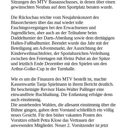
Sitzungen des MTV Bauausschusses, in denen über einen
gewünschten Neubau auf dem Sportplatz beraten wurde.
Die Rückschau reichte vom Neujahrskonzert des
Blasorchesters über das mal wieder tolle
Faschingsvergnügen bei den Erwachsenen und
Jugendlichen, aber auch an der Teilnahme beim
Daddelturnier der Darts-Abteilung sowie dem dreitägigen
Hallen-Fußballturnier. Beendet wurde das Jahr mit der
Beteiligung am Adventsmarkt, der Ausrichtung der
Kinderweihnachtsfeier, der Sportabzeichen-Verleihung
zwischen den Feiertagen mit Heinz Puhst an der Spitze
und letztlich Ende Dezember mit den Spielen um den
Arthur-Golke-Cup in der Turnhalle.
Wie es um die Finanzen des MTV bestellt ist, machte
Kassenwartin Tanja Spielmann in ihrem Bericht deutlich.
Ihr bescheinigte Revisor Hans-Walter Pallinger eine
einwandfreie Buchhaltung. Die Entlastung erfolgte denn
auch einstimmig.
Die anstehenden Wahlen, die allesamt einstimmig über die
Bühne gingen, gaben dem Vorstand schließlich ein völlig
neues Gesicht. Für den bisher vakanten Posten des
Vorsitzes erhielt Petra Klose das Vertrauen der
anwesenden Mitglieder. Neuer 2. Vorsitzender ist jetzt