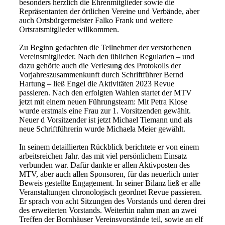
besonders herzlich die Ehrenmitglieder sowie die
Repräsentanten der örtlichen Vereine und Verbände, aber
auch Ortsbürgermeister Falko Frank und weitere
Ortsratsmitglieder willkommen.
Zu Beginn gedachten die Teilnehmer der verstorbenen
Vereinsmitglieder. Nach den üblichen Regularien – und
dazu gehörte auch die Verlesung des Protokolls der
Vorjahreszusammenkunft durch Schriftführer Bernd
Hartung – ließ Engel die Aktivitäten 2023 Revue
passieren. Nach den erfolgten Wahlen startet der MTV
jetzt mit einem neuen Führungsteam: Mit Petra Klose
wurde erstmals eine Frau zur 1. Vorsitzenden gewählt.
Neuer d Vorsitzender ist jetzt Michael Tiemann und als
neue Schriftführerin wurde Michaela Meier gewählt.
In seinem detaillierten Rückblick berichtete er von einem
arbeitsreichen Jahr. das mit viel persönlichem Einsatz
verbunden war. Dafür dankte er allen Aktivposten des
MTV, aber auch allen Sponsoren, für das neuerlich unter
Beweis gestellte Engagement. In seiner Bilanz ließ er alle
Veranstaltungen chronologisch geordnet Revue passieren.
Er sprach von acht Sitzungen des Vorstands und deren drei
des erweiterten Vorstands. Weiterhin nahm man an zwei
Treffen der Bornhäuser Vereinsvorstände teil, sowie an elf