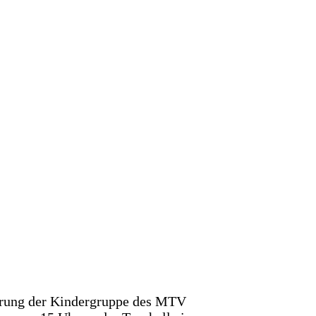
0687718a
e68f6a
76c517d
6c8e68f
c55f6d
583101d
a3fa233
dc6e42c
28234a8
erung der Kindergruppe des MTV