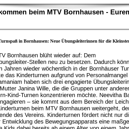
llkommen beim MTV Bornhausen - Eurem
Turnspaß in Bornhausen: Neue Übungsleiterinnen für die Kleinste
MTV Bornhausen blüht wieder auf: Dem
bungsleiter-Stellen neu zu besetzen. Dadurch könn
en Jahren wieder wöchentlich in der Bornhäuser Tur
 das Kinderturnen aufgrund von Personalmangel hä
maniam haben sich drei engagierte Übungsleiter
rer Mutter Janina Wille, die die Gruppen unter an
ltern-Kind-Turnen konzentrieren möchte. Neevitha
ngagieren – sie kommt aus dem Bereich der Leicht
as Kinderturnen beim MTV Bornhausen weitergeht, de
tzende des Vereins. Kinderturnen fördert nicht nur 
der Entwicklung des Bewegungsapparats eine maßge
Kids dabei bereits ab einem Alter von einem Jah